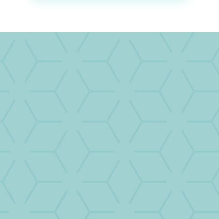
Qu’est-ce que
le
coaching ?
«Nous les coachs, nous ne soignons pas. (…)
Nous aidons les personnes [les entités], à
reconnaître le
reflet de ce qu’elles sont
dans ce qu’elles font.»
Pierre Blan-Sahnoun
Le coaching, c’est l’accompagnement
d’une personne (le coaché), ou d’une
entité, dans l’accomplissement et la