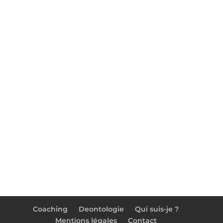
Métro B – station St Germain à 10 min
Arrêt bus Pont de Chateaudun
06 34 03 93 46
serenitacoaching@gmail.com
Suivez-moi :
Coaching
Deontologie
Qui suis-je ?
Mentions légales
Contact