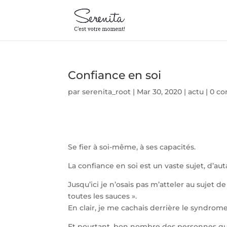
Confiance en soi
par
serenita_root
|
Mar 30, 2020
|
actu
|
0 c
Se fier à soi-même, à ses capacités.
La confiance en soi est un vaste sujet, d’a
Jusqu’ici je n’osais pas m’atteler au sujet de
toutes les sauces ».
En clair, je me cachais derrière le syndrome 
Et pourtant, bon nombre des personnes qu