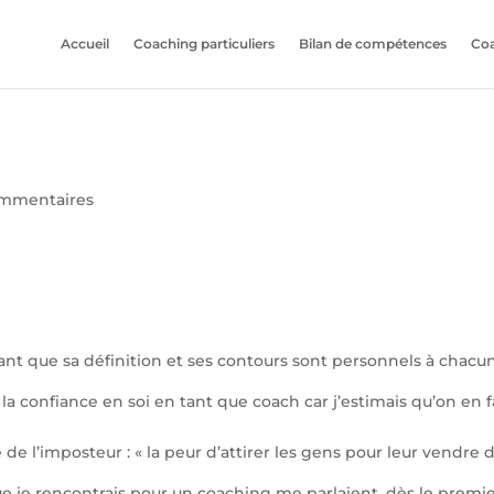
Accueil
Coaching particuliers
Bilan de compétences
Coa
ommentaires
utant que sa définition et ses contours sont personnels à chacu
 la confiance en soi en tant que coach car j’estimais qu’on en fais
de l’imposteur : « la peur d’attirer les gens pour leur vendre d
e je rencontrais pour un coaching me parlaient, dès le prem