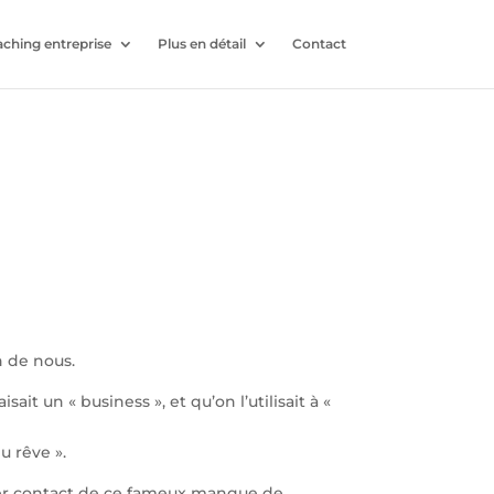
ching entreprise
Plus en détail
Contact
n de nous.
ait un « business », et qu’on l’utilisait à «
u rêve ».
ier contact de ce fameux manque de